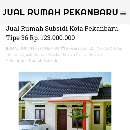
JUAL RUMAH PEKANBARU
Jual Rumah Subsidi Kota Pekanbaru
Tipe 36 Rp. 123.000.000
JUAL RUMAH PEKANBARU
8 years ago
100 - 500 Juta
,
Rumah Dijual
,
Rumah Kredit
,
Rumah Kulim
,
Rumah
Pekanbaru
,
Rumah Subsidi