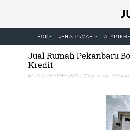
J
HOME
JENIS RUMAH
APARTEM
Jual Rumah Pekanbaru Bot
Kredit
JUAL RUMAH PEKANBARU
2 years ago
Rumah